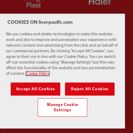
COOKIES ON liverpoolfc.com
We use cookies and similar technologies to make this website
Partner:
Husqvarna
Partner:
Ja
work and also to improve and personalise your experience with
relevant content and advertising from the club and on behalf of
our commercial partners. By clicking "Accept All Cookies", you
agree to their use in line with our Cookie Policy. You can switch
off non essential cookies using "Manage Settings" but this may
affect the functionality of the website and any personalisation
of content.
Cookie Policy
Partner:
Kodansha
Partner:
L
Accept All Cookies
Reject All Cookies
Manage Cookie
Settings
Partner:
Orion
Partner:
P