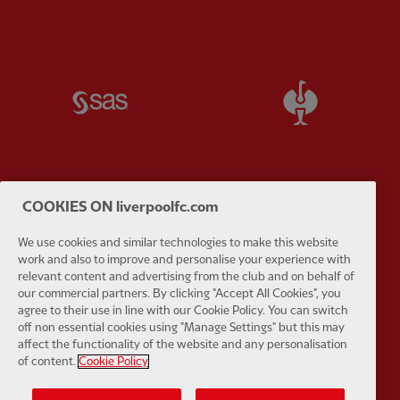
Partner:
SAS
Partner:
S
COOKIES ON liverpoolfc.com
Partner:
Tommy Hilfiger
Partner:
T
We use cookies and similar technologies to make this website
work and also to improve and personalise your experience with
relevant content and advertising from the club and on behalf of
our commercial partners. By clicking "Accept All Cookies", you
agree to their use in line with our Cookie Policy. You can switch
off non essential cookies using "Manage Settings" but this may
Partner:
UPS
Partner:
Vi
affect the functionality of the website and any personalisation
of content.
Cookie Policy