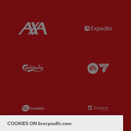
Partner:
AXA
Partner:
Partner:
Carlsberg
Partner:
E
Partner:
EC Markets
Partner:
E
COOKIES ON liverpoolfc.com