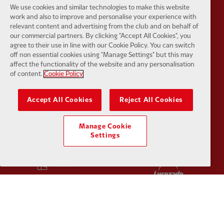
We use cookies and similar technologies to make this website
work and also to improve and personalise your experience with
Partner:
Google Pixel
Partner:
H
relevant content and advertising from the club and on behalf of
our commercial partners. By clicking "Accept All Cookies", you
agree to their use in line with our Cookie Policy. You can switch
off non essential cookies using "Manage Settings" but this may
affect the functionality of the website and any personalisation
of content.
Cookie Policy
Partner:
Husqvarna
Partner:
Ja
Accept All Cookies
Reject All Cookies
Manage Cookie
Settings
Partner:
Kodansha
Partner:
L