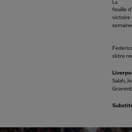
La
feuille 
victoire
semaine
.
Federico
s'être r
Liverpoo
Salah, J
Gravenbe
Substitu