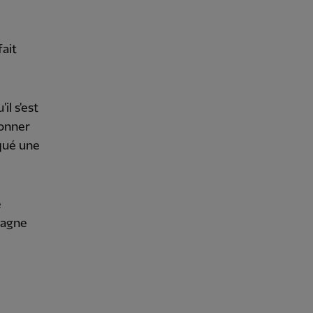
ait
il s'est
donner
rqué une
e
gagne