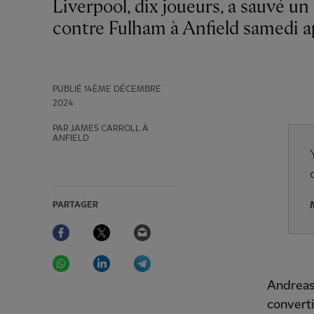
Liverpool, dix joueurs, a sauvé un point lors d'un match nul spectaculaire 2-2
contre Fulham à Anfield samedi ap
PUBLIÉ
14ÈME DÉCEMBRE
2024
PAR JAMES CARROLL À
ANFIELD
PARTAGER
Facebook
Twitter
Email
WhatsApp
LinkedIn
Telegram
Andreas 
converti