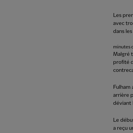
Les prem
avec tro
dans les
minutes d
Malgré t
profité 
contreca
Fulham a
arrière 
déviant
Le début
a reçu u