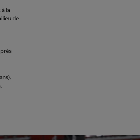
à la
ilieu de
après
ans),
,