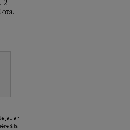
Jota.
de jeu en
ère à la