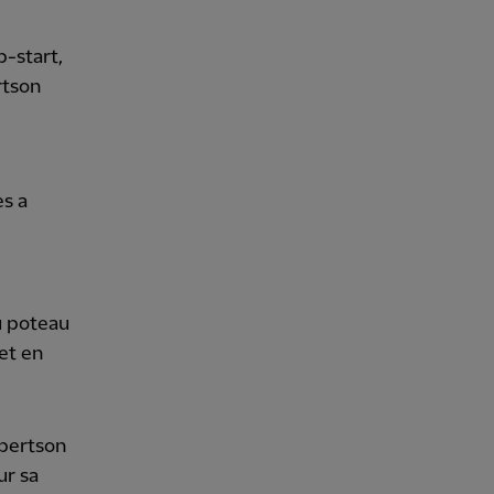
p-start,
rtson
es a
au poteau
et en
obertson
ur sa