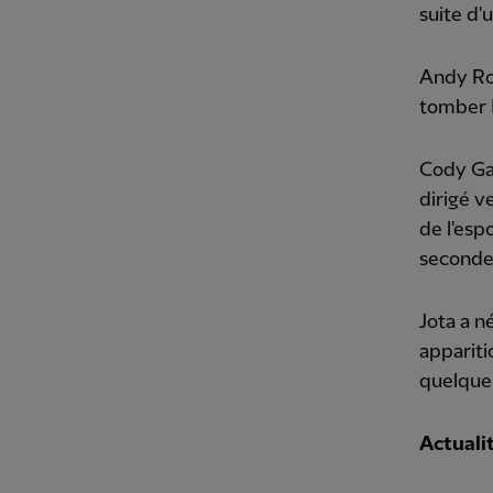
suite d'
Andy Rob
tomber H
Cody Gak
dirigé v
de l'esp
seconde 
Jota a n
appariti
quelque 
Actualit