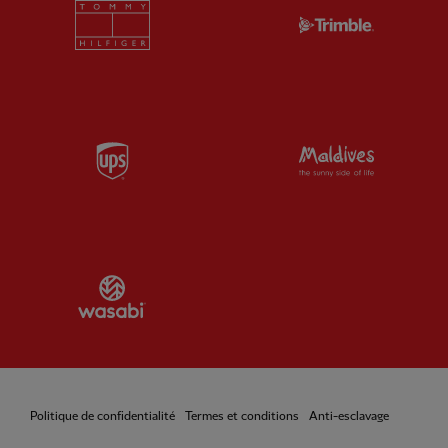
Partner:
Tommy Hilfiger
Partner:
T
Partner:
UPS
Partner:
Vi
Partner:
Wasabi
Politique de confidentialité
Termes et conditions
Anti-esclavage