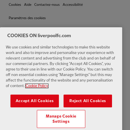
Cookies
Aide
Contactez-nous
Accessibilité
Paramètres des cookies
COOKIES ON liverpoolfc.com
We use cookies and similar technologies to make this website
Facebook
LinkedIn
TikTok
Instagram
Twitter
YouTube
One
work and also to improve and personalise your experience with
relevant content and advertising from the club and on behalf of
our commercial partners. By clicking "Accept All Cookies", you
agree to their use in line with our Cookie Policy. You can switch
off non essential cookies using "Manage Settings" but this may
affect the functionality of the website and any personalisation
Download the official LFC app
of content.
Cookie Policy
Accept All Cookies
Reject All Cookies
Manage Cookie
© Copyright 2024 Le Liverpool Football Club et Athletic Grounds
Settings
Limited. Tous droits réservés. Statistiques de match fournies par Opta
Sports Data Limited. Reproduit sous licence de Football DataCo