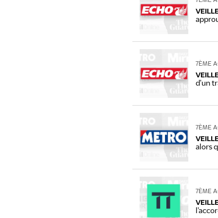
7ÈME A
VEILL
appro
7ÈME A
VEILL
d'un t
7ÈME A
VEILL
alors 
7ÈME A
VEILL
l'acco