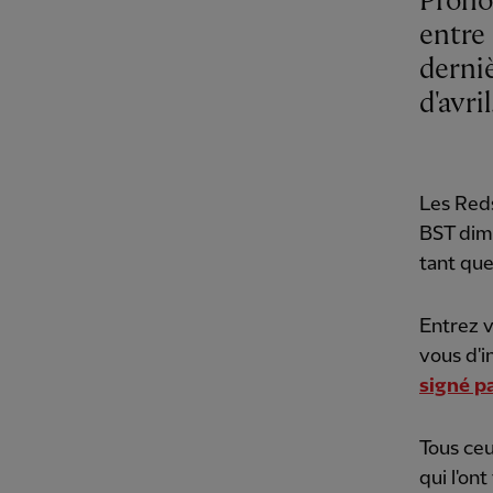
Prono
entre
derni
d'avril
Les Reds
BST dima
tant que
Entrez v
vous d'i
signé pa
Tous ceu
qui l'on