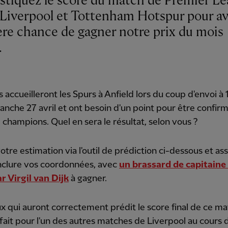
stiquez le score du match de Premier L
 Liverpool et Tottenham Hotspur pour avo
ère chance de gagner notre prix du mois
.
 accueilleront les Spurs à Anfield lors du coup d'envoi à
nche 27 avril et ont besoin d'un point pour être confir
 champions. Quel en sera le résultat, selon vous ?
otre estimation via l'outil de prédiction ci-dessous et as
nclure vos coordonnées, avec
un brassard de capitaine
r Virgil van Dijk
à gagner.
x qui auront correctement prédit le score final de ce ma
t fait pour l'un des autres matches de Liverpool au cours 