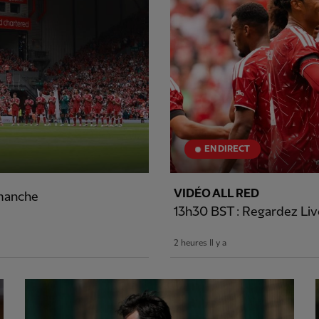
EN DIRECT
VIDÉO ALL RED
imanche
13h30 BST : Regardez Live
2 heures Il y a