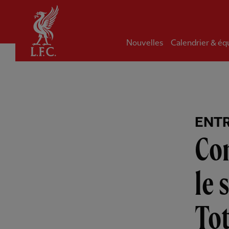
Domicile
Nouvelles
Calendrier & éq
ENT
Com
le 
To