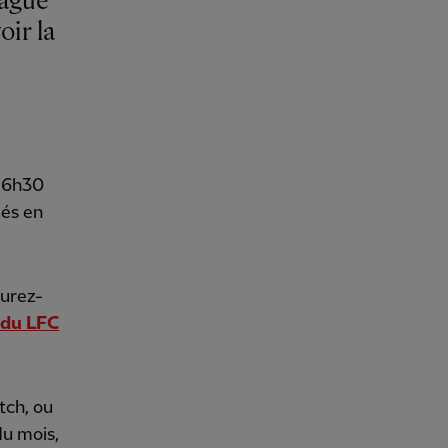
eague
ir la
 16h30
més en
surez-
 du LFC
tch, ou
du mois,