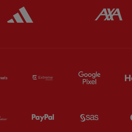
ered
Partner:
Adidas
Pa
Partner:
EC Markets
Partner:
Extreme
Partner:
Google
Partner:
Orion
Partner:
Paypal
Partner:
SAS