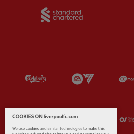
Partner:
Standard Chart
Partner:
Carlsberg
Partner:
EA Sports
Partner:
Kodansha
Partner:
Lucozade
COOKIES ON liverpoolfc.com
We use cookies and similar technologies to make this