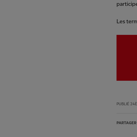
particip
Les term
PUBLIÉ
24È
PARTAGER