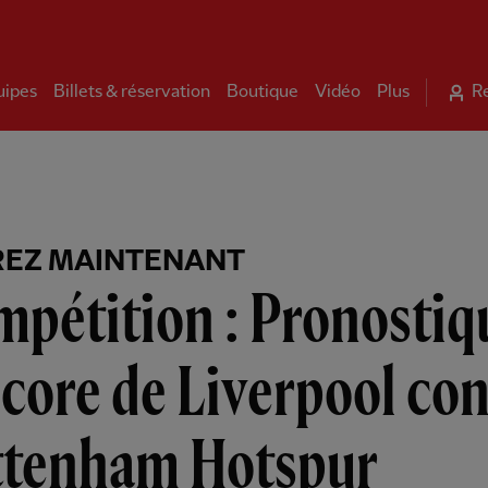
uipes
Billets & réservation
Boutique
Vidéo
Plus
R
REZ MAINTENANT
pétition : Pronostiq
score de Liverpool co
ttenham Hotspur