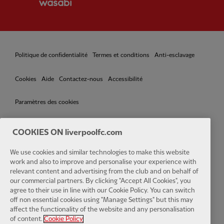
Politique de confidentialité
Termes et conditions
Anti-esclavage
Cookies
Aide
Contactez-nous
Accessibilité
Paramètres des cookies
COOKIES ON liverpoolfc.com
We use cookies and similar technologies to make this website
Facebook
LinkedIn
TikTok
Instagram
Twitter
YouTube
One
work and also to improve and personalise your experience with
relevant content and advertising from the club and on behalf of
our commercial partners. By clicking "Accept All Cookies", you
agree to their use in line with our Cookie Policy. You can switch
off non essential cookies using "Manage Settings" but this may
affect the functionality of the website and any personalisation
Download the official LFC app
of content.
Cookie Policy