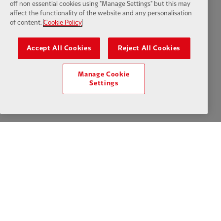
off non essential cookies using "Manage Settings" but this may
affect the functionality of the website and any personalisation
Paramètres des cookies
of content.
Cookie Policy
Accept All Cookies
Reject All Cookies
Facebook
LinkedIn
TikTok
Instagram
Twitter
YouTube
One
Manage Cookie
Settings
Download the official LFC app
© Copyright 2024 Le Liverpool Football Club et Athletic Grounds
Limited. Tous droits réservés. Statistiques de match fournies par Opta
Sports Data Limited. Reproduit sous licence de Football DataCo
Limited. Tous droits réservés.