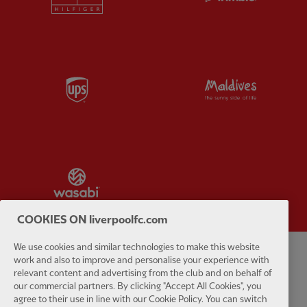
Partner:
UPS
Partner:
Vi
Partner:
Wasabi
COOKIES ON liverpoolfc.com
We use cookies and similar technologies to make this website
work and also to improve and personalise your experience with
Politique de confidentialité
Termes et conditions
Anti-esclavage
relevant content and advertising from the club and on behalf of
our commercial partners. By clicking "Accept All Cookies", you
Cookies
Aide
Contactez-nous
Accessibilité
agree to their use in line with our Cookie Policy. You can switch