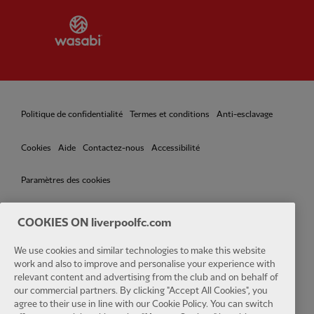
Partner:
Wasabi
Politique de confidentialité
Termes et conditions
Anti-esclavage
Cookies
Aide
Contactez-nous
Accessibilité
Paramètres des cookies
COOKIES ON liverpoolfc.com
We use cookies and similar technologies to make this website
Facebook
LinkedIn
TikTok
Instagram
Twitter
YouTube
One
work and also to improve and personalise your experience with
relevant content and advertising from the club and on behalf of
our commercial partners. By clicking "Accept All Cookies", you
agree to their use in line with our Cookie Policy. You can switch