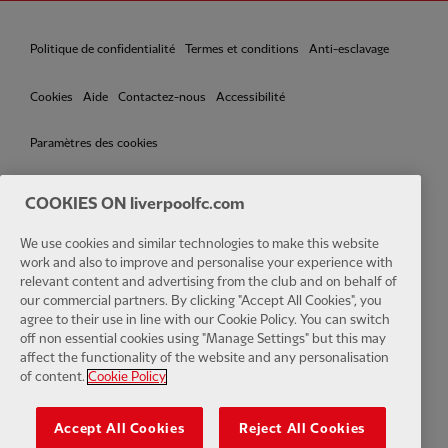
Politique de confidentialité
Termes et conditions
Anti-esclavage
Cookies
Aide
Contactez-nous
Accessibilité
Paramètres des cookies
COOKIES ON liverpoolfc.com
We use cookies and similar technologies to make this website
Facebook
LinkedIn
TikTok
Instagram
Twitter
YouTube
One
work and also to improve and personalise your experience with
relevant content and advertising from the club and on behalf of
our commercial partners. By clicking "Accept All Cookies", you
agree to their use in line with our Cookie Policy. You can switch
off non essential cookies using "Manage Settings" but this may
affect the functionality of the website and any personalisation
Download the official LFC app
of content.
Cookie Policy
Accept All Cookies
Reject All Cookies