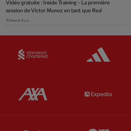
Vidéo gratuite : Inside Training - La première
session de Victor Munoz en tant que Red
15 heures Il y a
Partner:
Standard Chartered
Partner:
Partner:
AXA
Partner:
Partner:
Carlsberg
Partner:
E