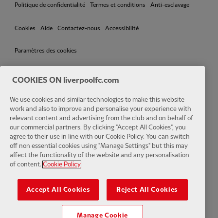
Politique de confidentialité
Termes et conditions
Anti-esclavage
Cookies
Aide
Contactez-nous
Accessibilité
Paramètres des cookies
COOKIES ON liverpoolfc.com
We use cookies and similar technologies to make this website
Facebook
LinkedIn
TikTok
Instagram
Twitter
YouTube
One
work and also to improve and personalise your experience with
relevant content and advertising from the club and on behalf of
our commercial partners. By clicking "Accept All Cookies", you
agree to their use in line with our Cookie Policy. You can switch
off non essential cookies using "Manage Settings" but this may
affect the functionality of the website and any personalisation
Download the official LFC app
of content.
Cookie Policy
Accept All Cookies
Reject All Cookies
Manage Cookie
© Copyright 2024 Le Liverpool Football Club et Athletic Grounds