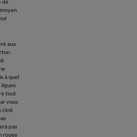
e de
e moyen
our
ent aux
rton
it
une
is à quel
 ligues
re tout
que vous
 c'est
pas
era pas
on rouge