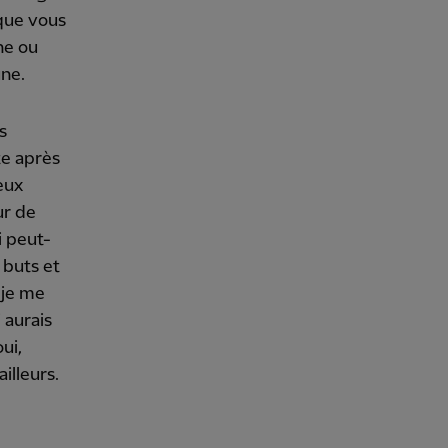
 que vous
ne ou
une.
s
te après
eux
ur de
ai peut-
 buts et
 je me
 aurais
oui,
ailleurs.