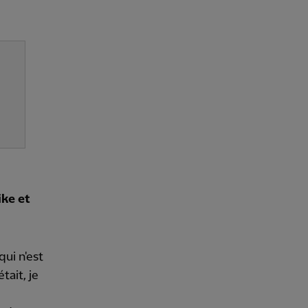
ike et
ui n'est
ait, je