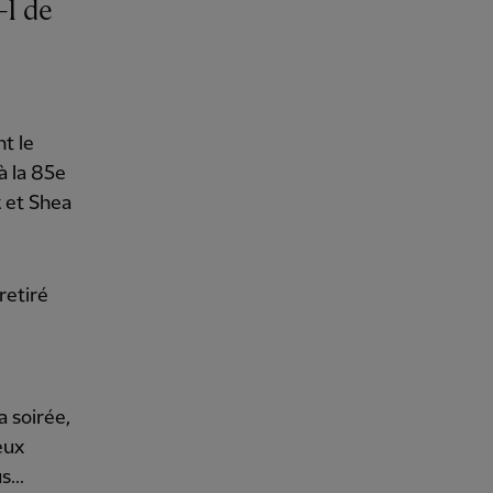
t le
à la 85e
 et Shea
retiré
a soirée,
eux
...