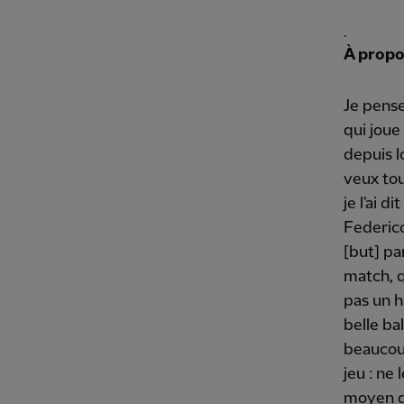
.
À propo
Je pense
qui joue
depuis l
veux tou
je l'ai 
Federico
[but] pa
match, qu
pas un h
belle ba
beaucou
jeu : ne
moyen de