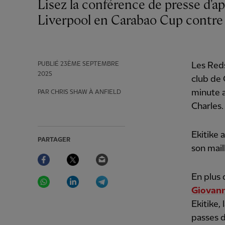
Lisez la conférence de presse d'après-match d'Arne Slot après la victoire 2-1 de
Liverpool en Carabao Cup contre
PUBLIÉ
23ÈME SEPTEMBRE
Les Reds
2025
club de 
minute 
PAR CHRIS SHAW À ANFIELD
Charles.
Ekitike 
PARTAGER
son maill
Facebook
Twitter
Email
WhatsApp
LinkedIn
Telegram
En plus 
Giovann
Ekitike,
passes d