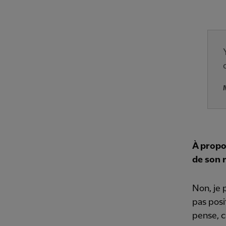
À propo
de son r
Non, je 
pas posi
pense, c