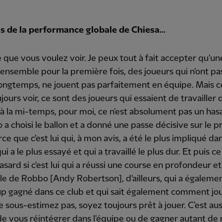
s de la performance globale de Chiesa...
 que vous voulez voir. Je peux tout à fait accepter qu'u
 ensemble pour la première fois, des joueurs qui n'ont pa
ongtemps, ne jouent pas parfaitement en équipe. Mais c
jours voir, ce sont des joueurs qui essaient de travailler d
dit à la mi-temps, pour moi, ce n'est absolument pas un has
 a choisi le ballon et a donné une passe décisive sur le 
rce que c'est lui qui, à mon avis, a été le plus impliqué dan
i a le plus essayé et qui a travaillé le plus dur. Et puis ce
asard si c'est lui qui a réussi une course en profondeur e
lle de Robbo [Andy Robertson], d'ailleurs, qui a égaleme
p gagné dans ce club et qui sait également comment jo
 le sous-estimez pas, soyez toujours prêt à jouer. C'est aus
 vous réintégrer dans l'équipe ou de gagner autant de