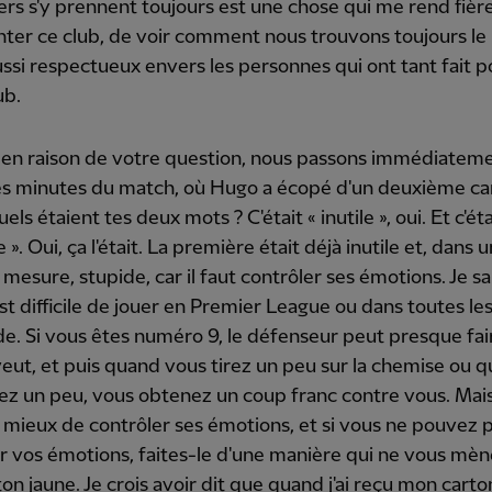
rs s'y prennent toujours est une chose qui me rend fièr
nter ce club, de voir comment nous trouvons toujours l
ussi respectueux envers les personnes qui ont tant fait p
ub.
 en raison de votre question, nous passons immédiatem
es minutes du match, où Hugo a écopé d'un deuxième ca
els étaient tes deux mots ? C'était « inutile », oui. Et c'éta
 ». Oui, ça l'était. La première était déjà inutile et, dans 
 mesure, stupide, car il faut contrôler ses émotions. Je sa
est difficile de jouer en Premier League ou dans toutes les
. Si vous êtes numéro 9, le défenseur peut presque fai
 veut, et puis quand vous tirez un peu sur la chemise ou 
ez un peu, vous obtenez un coup franc contre vous. Mais
 mieux de contrôler ses émotions, et si vous ne pouvez 
r vos émotions, faites-le d'une manière qui ne vous mèn
ton jaune. Je crois avoir dit que quand j'ai reçu mon cart