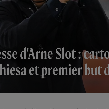
se d'Arne Slot : carto
iesa et premier but d