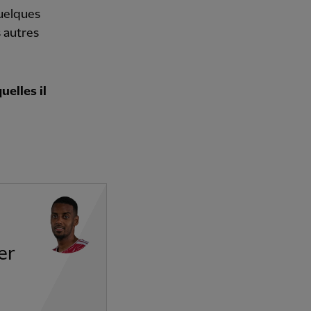
quelques
s autres
uelles il
.
er