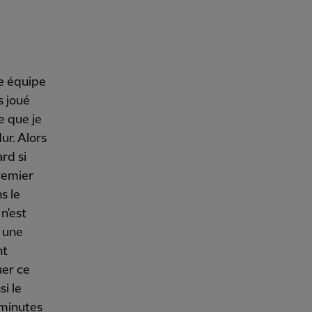
ne équipe
s joué
e que je
ur. Alors
ard si
premier
s le
 n'est
t une
nt
uer ce
si le
 minutes