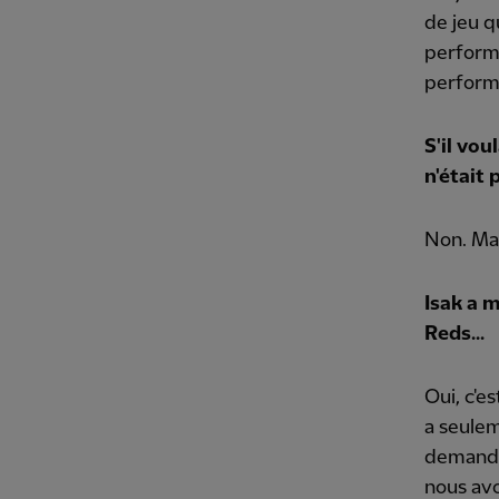
de jeu q
performa
performa
S'il vou
n'était 
Non. Mai
Isak a 
Reds...
Oui, c'es
a seuleme
demandé 
nous avo