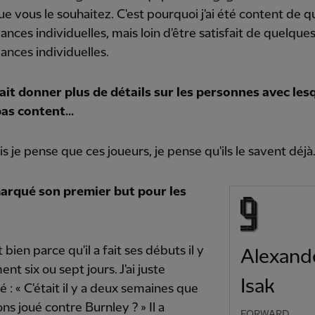
ue vous le souhaitez. C'est pourquoi j'ai été content de 
nces individuelles, mais loin d'être satisfait de quelque
nces individuelles.
lait donner plus de détails sur les personnes avec lesq
pas content...
s je pense que ces joueurs, je pense qu'ils le savent déjà
marqué son premier but pour les
t bien parce qu'il a fait ses débuts il y
Alexand
nt six ou sept jours. J'ai juste
Isak
: « C'était il y a deux semaines que
ns joué contre Burnley ? » Il a
FORWARD