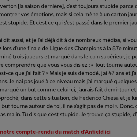
verton [la saison dernière], c'est toujours stupide parce
ontrer vos émotions, mais si cela mène à un carton jau
'est stupide. Et c'est ce qui s'est passé dans le premier ja
 ai dit aussi, et je l'ai déjà dit à de nombreux médias, si vou
lors d'une finale de Ligue des Champions à la 87e minu
miné trois joueurs et marqué dans le coin supérieur, je p
e comprendre que vous vous disiez : « Tout tourne auto
st-ce que j'ai fait ? » Mais je suis démodé, j'ai 47 ans et j'
ans. Je n'ai pas joué à ce niveau mais j'ai marqué quelques
is marqué un but comme celui-ci, j'aurais fait demi-tour et
pproché, dans cette situation, de Federico Chiesa et je lui
e but tourne autour de toi, il ne s'agit pas de moi ». Donc, 
pas malin. Tu dis que c'est stupide. Je trouve ça stupide, d'
 notre compte-rendu du match d'Anfield ici