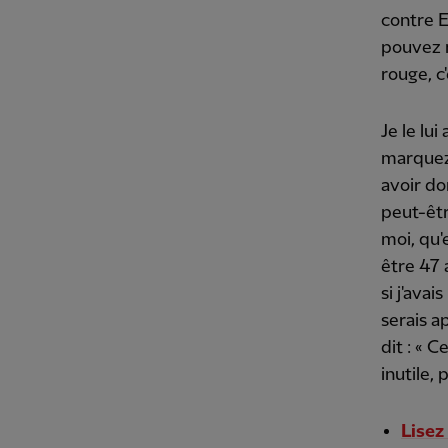
contre E
pouvez m
rouge, c
Je le lui
marquez 
avoir do
peut-êtr
moi, qu'e
être 47 
si j'ava
serais a
dit : « C
inutile, 
Lisez