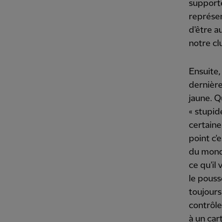
supporte
représe
d'être a
notre cl
Ensuite,
dernièr
jaune. Qu
« stupide
certaine
point c'
du monde
ce qu'il
le pouss
toujours
contrôle
à un car