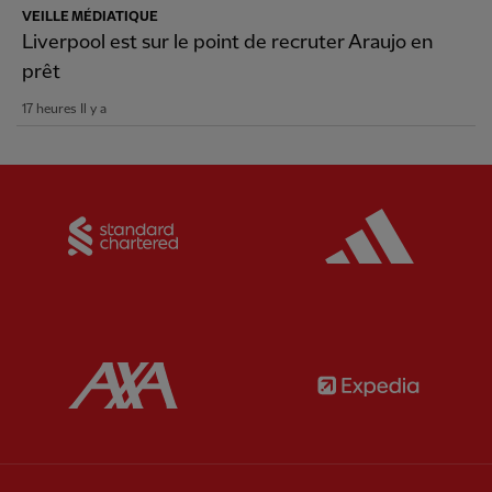
VEILLE MÉDIATIQUE
Liverpool est sur le point de recruter Araujo en
prêt
17 heures Il y a
Partner:
Standard Chartered
Partner:
Partner:
AXA
Partner: