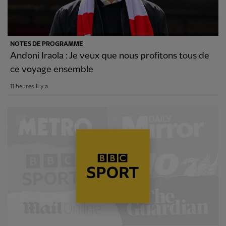
NOTES DE PROGRAMME
Andoni Iraola : Je veux que nous profitons tous de
ce voyage ensemble
11 heures Il y a