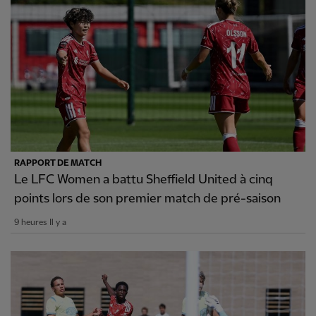
RAPPORT DE MATCH
Le LFC Women a battu Sheffield United à cinq
points lors de son premier match de pré-saison
9 heures Il y a