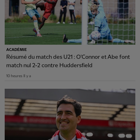
ACADÉMIE
Résumé du match des U21 : O'Connor et Abe font
match nul 2-2 contre Huddersfield
10 heures Il y a