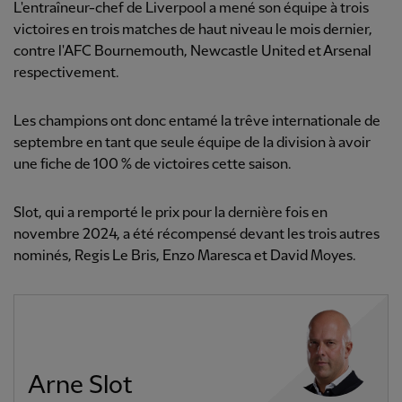
L'entraîneur-chef de Liverpool a mené son équipe à trois
victoires en trois matches de haut niveau le mois dernier,
contre l'AFC Bournemouth, Newcastle United et Arsenal
respectivement.
Les champions ont donc entamé la trêve internationale de
septembre en tant que seule équipe de la division à avoir
une fiche de 100 % de victoires cette saison.
Slot, qui a remporté le prix pour la dernière fois en
novembre 2024, a été récompensé devant les trois autres
nominés, Regis Le Bris, Enzo Maresca et David Moyes.
Arne Slot