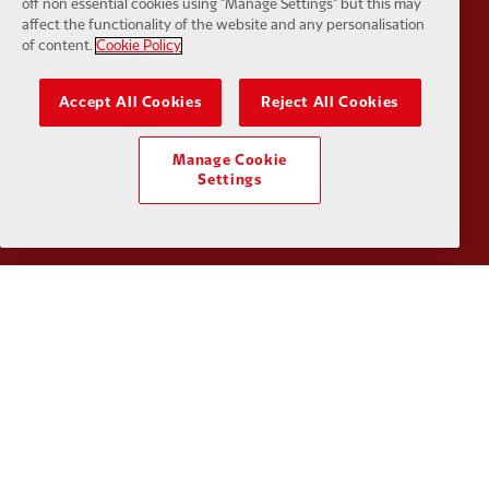
off non essential cookies using "Manage Settings" but this may
affect the functionality of the website and any personalisation
of content.
Cookie Policy
Accept All Cookies
Reject All Cookies
Partner:
Kodansha
Partner:
L
Manage Cookie
Settings
Partner:
Orion
Partner:
P
Partner:
SAS
Partner:
S