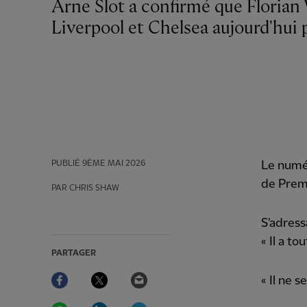
Arne Slot a confirmé que Florian Wirtz avait été exclu de la rencontre entre
Liverpool et Chelsea aujourd'hui 
PUBLIÉ
9ÈME MAI 2026
Le numér
de Premi
PAR CHRIS SHAW
S'adress
« Il a t
PARTAGER
Facebook
Twitter
Email
« Il ne 
WhatsApp
LinkedIn
Telegram