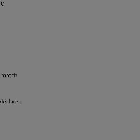
le match
déclaré :
.