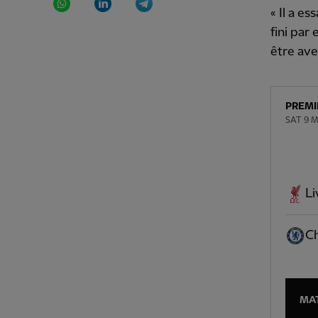
« Il a e
fini par
être ave
PREMI
SAT 9 M
Li
Ch
MA