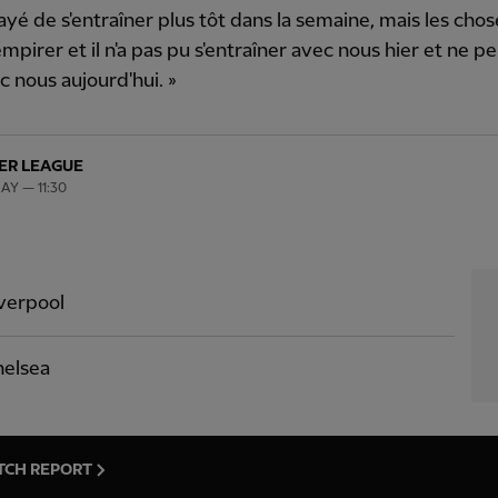
ssayé de s'entraîner plus tôt dans la semaine, mais les cho
 empirer et il n'a pas pu s'entraîner avec nous hier et ne p
c nous aujourd'hui. »
ER LEAGUE
AY — 11:30
verpool
elsea
TCH REPORT