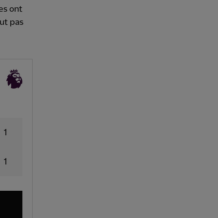
ses ont
eut pas
1
1