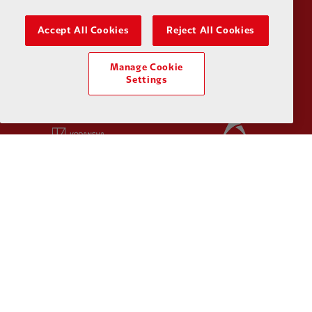
Partner:
Husqvarna
Partner:
Ja
Accept All Cookies
Reject All Cookies
Manage Cookie
Settings
Partner:
Kodansha
Partner:
L
Partner:
Orion
Partner:
P