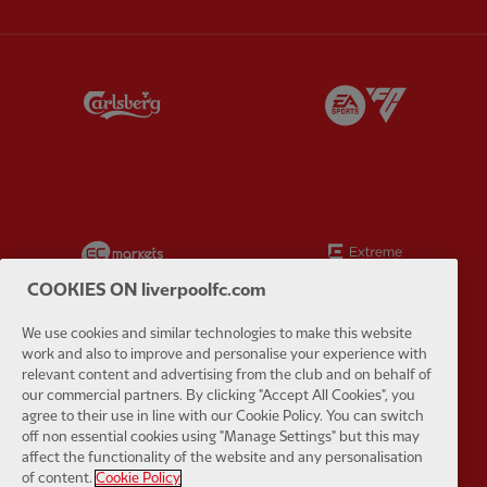
Partner:
Carlsberg
Partner:
E
Partner:
EC Markets
Partner:
E
COOKIES ON liverpoolfc.com
We use cookies and similar technologies to make this website
work and also to improve and personalise your experience with
relevant content and advertising from the club and on behalf of
Partner:
Google Pixel
Partner:
H
our commercial partners. By clicking "Accept All Cookies", you
agree to their use in line with our Cookie Policy. You can switch
off non essential cookies using "Manage Settings" but this may
affect the functionality of the website and any personalisation
of content.
Cookie Policy