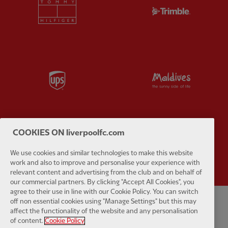
Partner:
Tommy Hilfiger
Partner:
T
Partner:
UPS
Partner:
Vi
COOKIES ON liverpoolfc.com
Partner:
Wasabi
We use cookies and similar technologies to make this website
work and also to improve and personalise your experience with
relevant content and advertising from the club and on behalf of
our commercial partners. By clicking "Accept All Cookies", you
agree to their use in line with our Cookie Policy. You can switch
off non essential cookies using "Manage Settings" but this may
Politique de confidentialité
Termes et conditions
Anti-esclavage
affect the functionality of the website and any personalisation
of content.
Cookie Policy