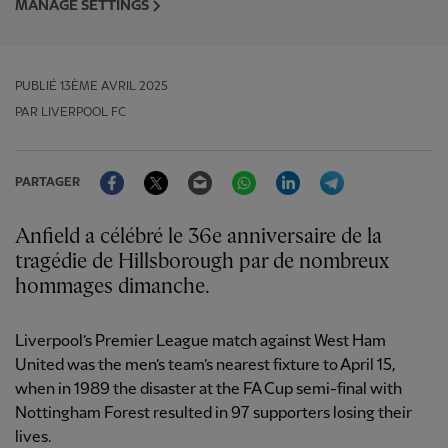
MANAGE SETTINGS
PUBLIÉ
13ÈME AVRIL 2025
PAR LIVERPOOL FC
Facebook
Twitter
Email
WhatsApp
LinkedIn
Telegram
PARTAGER
Anfield a célébré le 36e anniversaire de la
tragédie de Hillsborough par de nombreux
hommages dimanche.
Liverpool’s Premier League match against West Ham
United was the men’s team’s nearest fixture to April 15,
when in 1989 the disaster at the FA Cup semi-final with
Nottingham Forest resulted in 97 supporters losing their
lives.