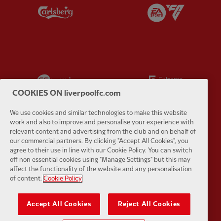
Partner:
Carlsberg
Partner:
E
Partner:
EC Markets
Partner:
E
COOKIES ON liverpoolfc.com
We use cookies and similar technologies to make this website
work and also to improve and personalise your experience with
relevant content and advertising from the club and on behalf of
Partner:
Google Pixel
Partner:
H
our commercial partners. By clicking "Accept All Cookies", you
agree to their use in line with our Cookie Policy. You can switch
off non essential cookies using "Manage Settings" but this may
affect the functionality of the website and any personalisation
of content.
Cookie Policy
Accept All Cookies
Reject All Cookies
Partner:
Husqvarna
Partner:
Ja