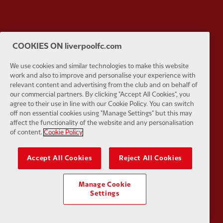
COOKIES ON liverpoolfc.com
Partner:
Tommy Hilfiger
Partner:
T
We use cookies and similar technologies to make this website
work and also to improve and personalise your experience with
relevant content and advertising from the club and on behalf of
our commercial partners. By clicking "Accept All Cookies", you
agree to their use in line with our Cookie Policy. You can switch
off non essential cookies using "Manage Settings" but this may
Partner:
UPS
Partner:
Vi
affect the functionality of the website and any personalisation
of content.
Cookie Policy
Accept All Cookies
Reject All Cookies
Partner:
Wasabi
Manage Cookie
Settings