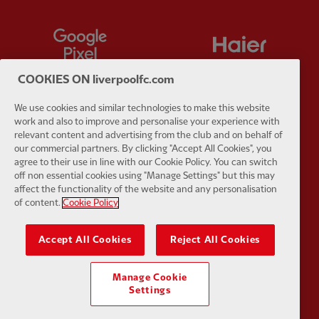
Partner:
Google Pixel
Partner:
H
COOKIES ON liverpoolfc.com
We use cookies and similar technologies to make this website
work and also to improve and personalise your experience with
Partner:
Husqvarna
Partner:
Ja
relevant content and advertising from the club and on behalf of
our commercial partners. By clicking "Accept All Cookies", you
agree to their use in line with our Cookie Policy. You can switch
off non essential cookies using "Manage Settings" but this may
affect the functionality of the website and any personalisation
of content.
Cookie Policy
Partner:
Kodansha
Partner:
L
Accept All Cookies
Reject All Cookies
Manage Cookie
Settings