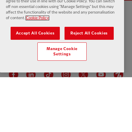
agree to their use in line with our Cookie Policy. You can switch
off non essential cookies using "Manage Settings" but this may
affect the functionality of the website and any personalisation
Política de privacidad
Términos y condiciones
Antiesclavitud
of content.
Cookie Policy
Cookies
Ayuda
Contacta con nosotros
Accesibilidad
Accept All Cookies
Reject All Cookies
Configuración de cookies
Manage Cookie
Settings
Facebook
LinkedIn
TikTok
Instagram
Twitter
YouTube
One
Download the official LFC app