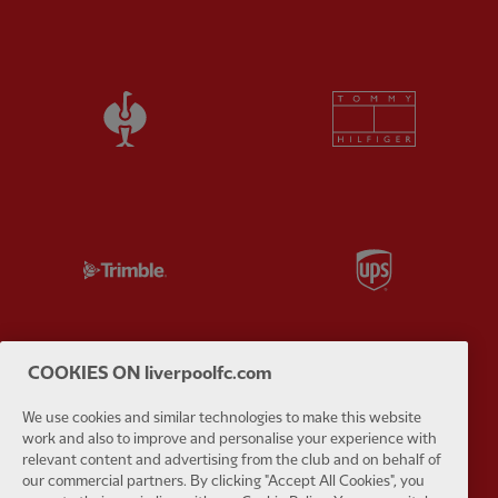
Partner:
Strauss Official Partner of Liverp
Partner:
T
Partner:
Trimble
Partner:
U
COOKIES ON liverpoolfc.com
Partner:
Visit Maldives
Partner:
W
We use cookies and similar technologies to make this website
work and also to improve and personalise your experience with
relevant content and advertising from the club and on behalf of
our commercial partners. By clicking "Accept All Cookies", you