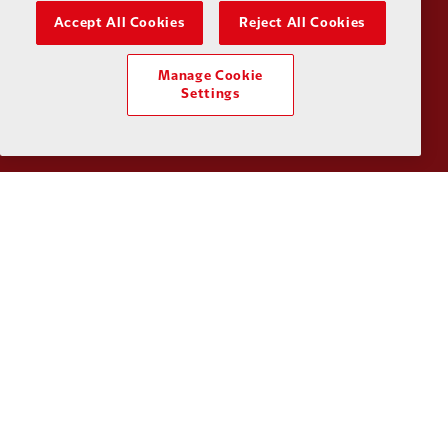
Accept All Cookies
Reject All Cookies
Manage Cookie
Settings
Partner:
UPS
Partner:
Vi
Partner:
Wasabi
Política de privacidad
Términos y condiciones
Antiesclavitud
Cookies
Ayuda
Contacta con nosotros
Accesibilidad