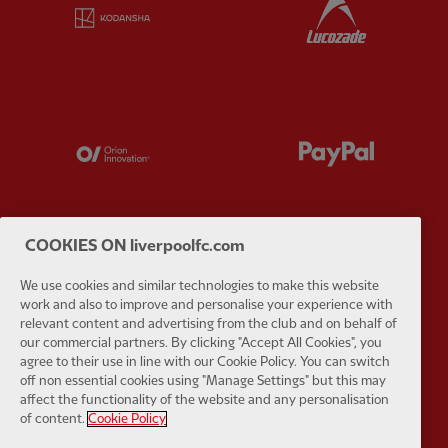
Partner:
Kodansha
Partner:
L
Partner:
Orion
Partner:
P
COOKIES ON liverpoolfc.com
Partner:
SAS
Partner:
S
We use cookies and similar technologies to make this website
work and also to improve and personalise your experience with
relevant content and advertising from the club and on behalf of
our commercial partners. By clicking "Accept All Cookies", you
agree to their use in line with our Cookie Policy. You can switch
off non essential cookies using "Manage Settings" but this may
affect the functionality of the website and any personalisation
Partner:
Tommy Hilfiger
Partner:
T
of content.
Cookie Policy