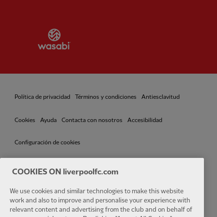
Partner:
Wasabi
Política de privacidad
Términos y condiciones
Antiesclavitud
Cookies
Ayuda
Contacta con nosotros
Accesibilidad
Configuración de cookies
COOKIES ON liverpoolfc.com
Facebook
LinkedIn
TikTok
Instagram
Twitter
YouTube
One
We use cookies and similar technologies to make this website
work and also to improve and personalise your experience with
relevant content and advertising from the club and on behalf of