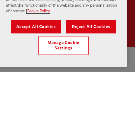
affect the functionality of the website and any personalisation
of content.
Cookie Policy
Partner:
Wasabi
Accept All Cookies
Reject All Cookies
Manage Cookie
Settings
Política de privacidad
Términos y condiciones
Antiesclavitud
Cookies
Ayuda
Contacta con nosotros
Accesibilidad
Configuración de cookies
Facebook
LinkedIn
TikTok
Instagram
Twitter
YouTube
One