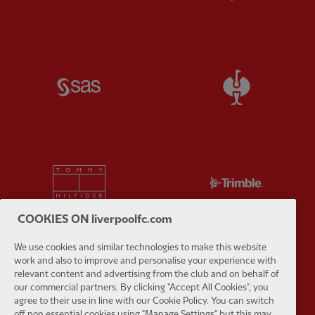
Partner:
SAS
Partner:
S
Partner:
Tommy Hilfiger
Partner:
T
COOKIES ON liverpoolfc.com
We use cookies and similar technologies to make this website
work and also to improve and personalise your experience with
Partner:
UPS
Partner:
Vi
relevant content and advertising from the club and on behalf of
our commercial partners. By clicking "Accept All Cookies", you
agree to their use in line with our Cookie Policy. You can switch
off non essential cookies using "Manage Settings" but this may