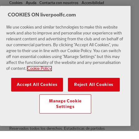
Cookies
Ayuda
Contacta con nosotros
Accesibilidad
COOKIES ON liverpoolfc.com
Configuración de cookies
We use cookies and similar technologies to make this website
work and also to improve and personalise your experience with
relevant content and advertising from the club and on behalf of
our commercial partners. By clicking "Accept All Cookies", you
Facebook
LinkedIn
TikTok
Instagram
Twitter
YouTube
One
agree to their use in line with our Cookie Policy. You can switch
off non essential cookies using "Manage Settings" but this may
affect the functionality of the website and any personalisation
of content.
Cookie Policy
Accept All Cookies
Reject All Cookies
Download the official LFC app
Manage Cookie
Settings
© Copyright 2024 Liverpool Football Club y Athletic Grounds Limited.
Reservados todos los derechos. Estadísticas de partidos
proporcionadas por Opta Sports Data Limited. Reproducido bajo