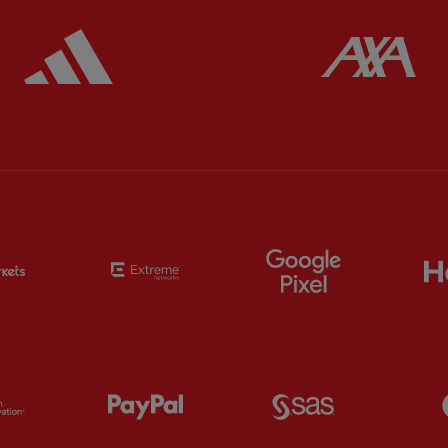
ered
Partner:
Adidas
Pa
Partner:
EC Markets
Partner:
Extreme
Partner:
Google
Partner:
Orion
Partner:
Paypal
Partner:
SAS