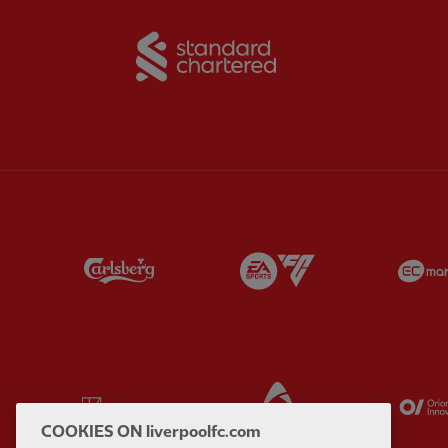
Partner:
Standard Chart
Partner:
Carlsberg
Partner:
EA Sports
Partner:
Kodansha
Partner:
Lucozade
COOKIES ON liverpoolfc.com