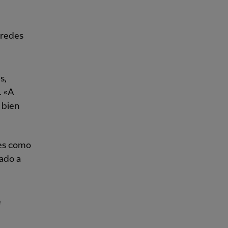
 redes
s,
. «A
 bien
 es como
gado a
e