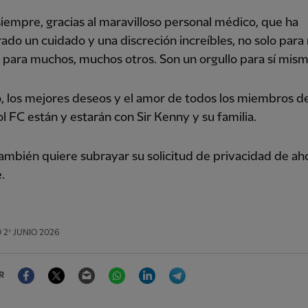
empre, gracias al maravilloso personal médico, que ha
do un cuidado y una discreción increíbles, no solo para 
para muchos, muchos otros. Son un orgullo para sí mism
, los mejores deseos y el amor de todos los miembros de
l FC están y estarán con Sir Kenny y su familia.
también quiere subrayar su solicitud de privacidad de ah
.
O
2º JUNIO 2026
Facebook
Twitter
Email
WhatsApp
LinkedIn
Telegram
R