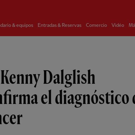
dario & equipos
Entradas & Reservas
Comercio
Vidéo
Má
 Kenny Dalglish
firma el diagnóstico 
ncer