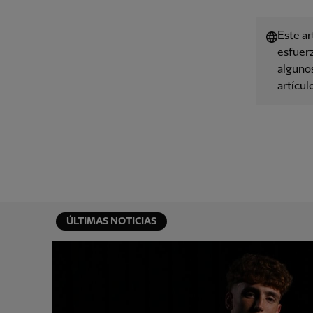
Este ar
esfuerz
algunos
artícul
ÚLTIMAS NOTICIAS