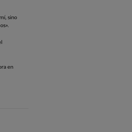
mí, sino
os».
l
ora en