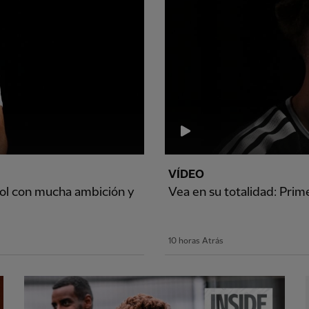
VÍDEO
ool con mucha ambición y
Vea en su totalidad: Prim
10 horas Atrás