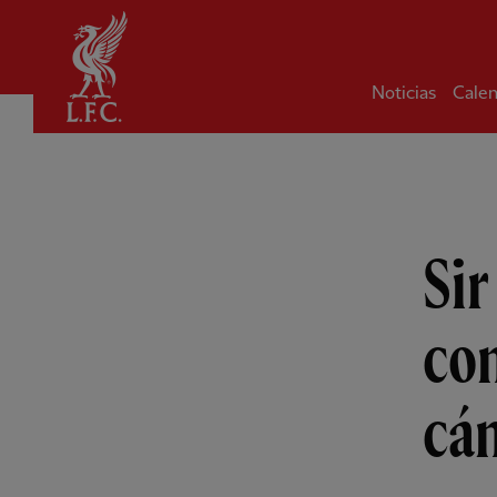
Hogar
Noticias
Calen
Sir
con
cá