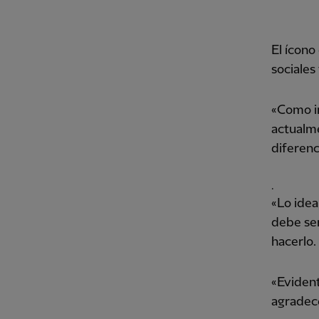
El ícono
sociales
«Como in
actualme
diferenc
.
«Lo idea
debe ser
hacerlo.
«Evident
agradece