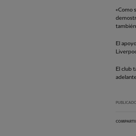
«Como si
demostra
también 
El apoyo
Liverpoo
El club 
adelante
PUBLICAD
COMPARTI