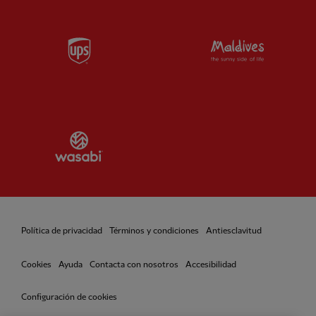
Partner:
UPS
Partner:
Vi
Partner:
Wasabi
Política de privacidad
Términos y condiciones
Antiesclavitud
Cookies
Ayuda
Contacta con nosotros
Accesibilidad
Configuración de cookies