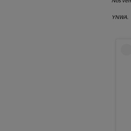
Nos vemo
YNWA.