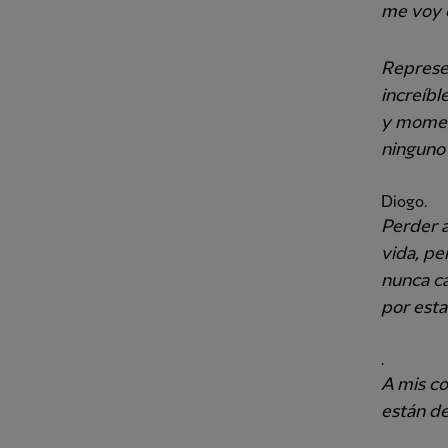
me voy 
Represe
increíbl
y momen
ninguno
Diogo.
Perder a
vida, pe
nunca ca
por esta
.
A mis co
están de