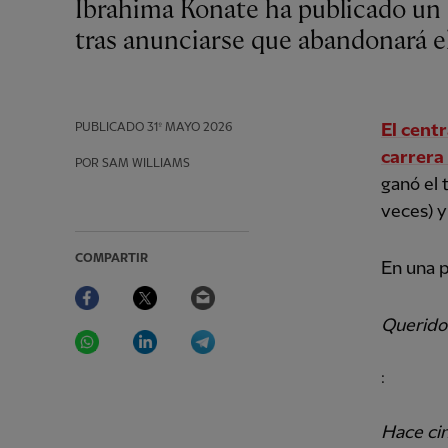
Ibrahima Konate ha publicado un mensaje de despedida para el Liverpool FC
tras anunciarse que abandonará el
PUBLICADO
31º MAYO 2026
El cent
carrera
POR SAM WILLIAMS
ganó el 
veces) y
COMPARTIR
En una p
Facebook
Twitter
Email
Querido
WhatsApp
LinkedIn
Telegram
:
Hace ci