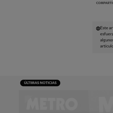
COMPARTI
Este ar
esfuerz
algunos
artícul
ÚLTIMAS NOTICIAS