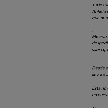
Y a los 
Anfield 
que nun
.
Me entr
despedi
sabía qu
.
Desde el
llevaré 
Esta no 
un nuevo