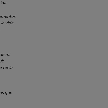
ida.
momentos
 la vida
,
 de mi
lub
e tenía
los que