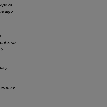
e apoyo.
ue algo
e
ento, no
ti
os y
esafío y