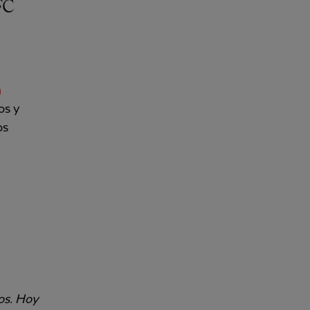
a
os y
os
os. Hoy