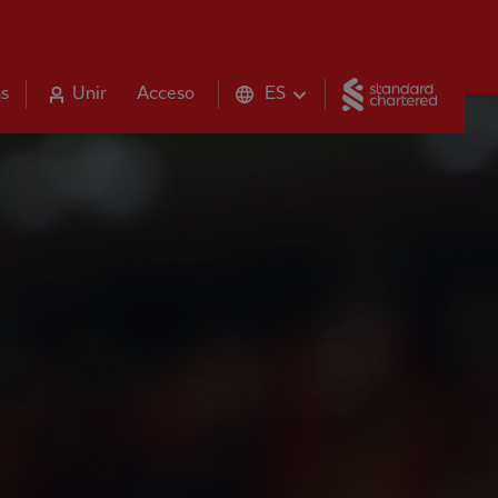
Standar
s
Unir
Acceso
ES