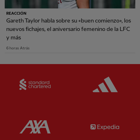
REACCIÓN
Gareth Taylor habla sobre su «buen comienzo», los
nuevos fichajes, el aniversario femenino de la LFC
y más
6 horas Atrás
Partner:
Standard Chartered
Partner:
Partner:
AXA
Partner: