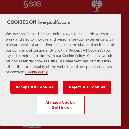
COOKIES ON liverpoolfc.com
We use cookies and similar technologies to make this website
Partner:
Tommy Hilfiger
Partner:
T
work and also to improve and personalise your experience with
relevant content and advertising from the club and on behalf of
our commercial partners. By clicking "Accept All Cookies", you
agree to their use in line with our Cookie Policy. You can switch
off non essential cookies using "Manage Settings" but this may
affect the functionality of the website and any personalisation
of content.
Cookie Policy
Partner:
UPS
Partner:
Vi
Accept All Cookies
Reject All Cookies
Manage Cookie
Settings
Partner:
Wasabi