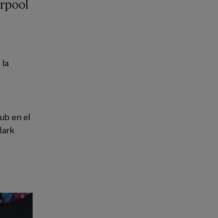
 la
ub en el
Mark