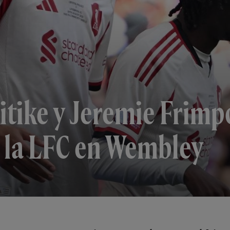
itike y Jeremie Frim
n la LFC en Wembley