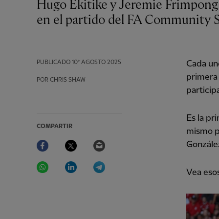
Hugo Ekitike y Jeremie Frimpong marcaron sus primeros goles con el Liverpool
en el partido del FA Community S
PUBLICADO
10º AGOSTO 2025
Cada uno
primera
POR CHRIS SHAW
particip
Es la pr
COMPARTIR
mismo p
Facebook
Twitter
Email
González
WhatsApp
LinkedIn
Telegram
Vea esos