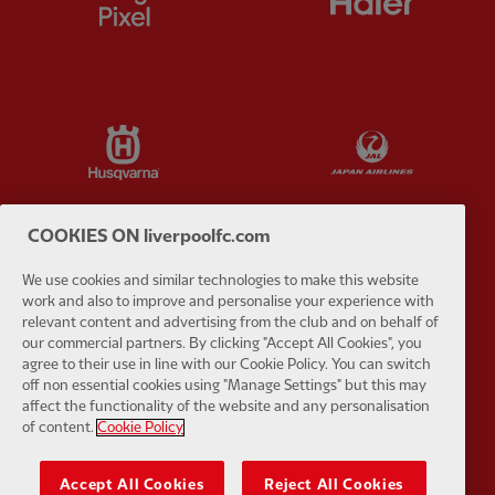
Partner:
Husqvarna
Partner:
Ja
COOKIES ON liverpoolfc.com
We use cookies and similar technologies to make this website
Partner:
Kodansha
Partner:
L
work and also to improve and personalise your experience with
relevant content and advertising from the club and on behalf of
our commercial partners. By clicking "Accept All Cookies", you
agree to their use in line with our Cookie Policy. You can switch
off non essential cookies using "Manage Settings" but this may
affect the functionality of the website and any personalisation
of content.
Cookie Policy
Partner:
Orion
Partner:
P
Accept All Cookies
Reject All Cookies