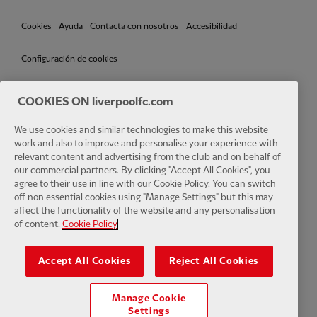
Cookies
Ayuda
Contacta con nosotros
Accesibilidad
Configuración de cookies
COOKIES ON liverpoolfc.com
Facebook
LinkedIn
TikTok
Instagram
Twitter
YouTube
One
We use cookies and similar technologies to make this website
work and also to improve and personalise your experience with
relevant content and advertising from the club and on behalf of
our commercial partners. By clicking "Accept All Cookies", you
agree to their use in line with our Cookie Policy. You can switch
off non essential cookies using "Manage Settings" but this may
affect the functionality of the website and any personalisation
Download the official LFC app
of content.
Cookie Policy
Accept All Cookies
Reject All Cookies
Manage Cookie
© Copyright 2024 Liverpool Football Club y Athletic Grounds Limited.
Settings
Reservados todos los derechos. Estadísticas de partidos