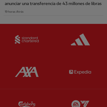
anunciar una transferencia de 43 millones de libras
19 horas Atrás
Partner:
Standard Chartered
Partner:
Partner:
AXA
Partner:
Partner:
Carlsberg
Partner:
E