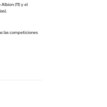
lbion (11) y el
as).
as las competiciones