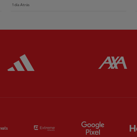
1 día Atrás
ered
Partner:
Adidas
Pa
Partner:
EC Markets
Partner:
Extreme
Partner:
Google