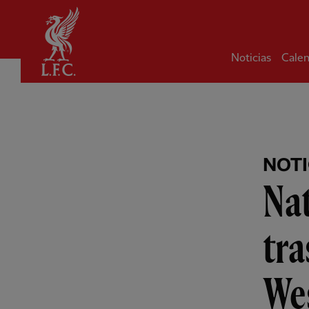
Hogar
Noticias
Calen
NOTI
Nat
tra
We