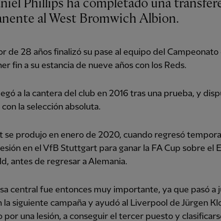
niel Phillips ha completado una transfer
nente al West Bromwich Albion.
or de 28 años finalizó su pase al equipo del Campeonato 
er fin a su estancia de nueve años con los Reds.
 llegó a la cantera del club en 2016 tras una prueba, y dis
 con la selección absoluta.
t se produjo en enero de 2020, cuando regresó tempor
esión en el VfB Stuttgart para ganar la FA Cup sobre el 
ld, antes de regresar a Alemania.
sa central fue entonces muy importante, ya que pasó a 
 la siguiente campaña y ayudó al Liverpool de Jürgen Kl
 por una lesión, a conseguir el tercer puesto y clasificars