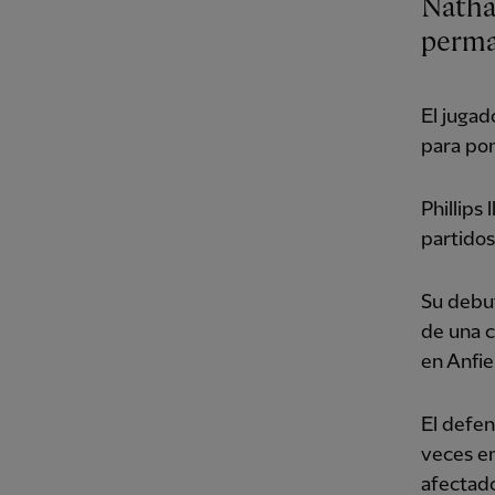
Natha
perma
El jugad
para pon
Phillips
partidos
Su debu
de una c
en Anfie
El defen
veces en
afectado