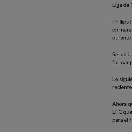
Liga de
Phillips
en marzo
durante 
Se unió 
formar p
Le sigui
recient
Ahora qu
LFC quer
para el 