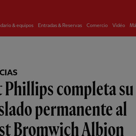
dario & equipos
Entradas & Reservas
Comercio
Vidéo
Má
CIAS
 Phillips completa su
slado permanente al
st Bromwich Albion