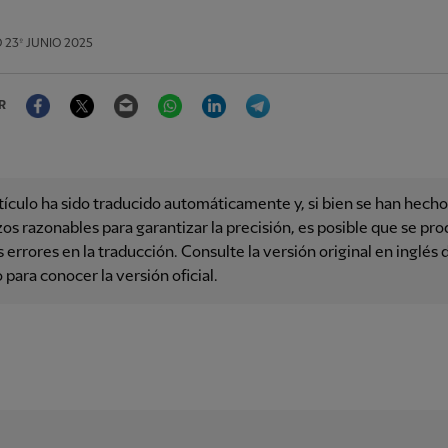
O
23º JUNIO 2025
Facebook
Twitter
Email
WhatsApp
LinkedIn
Telegram
R
tículo ha sido traducido automáticamente y, si bien se han hecho
os razonables para garantizar la precisión, es posible que se pr
 errores en la traducción. Consulte la versión original en inglés 
o para conocer la versión oficial.