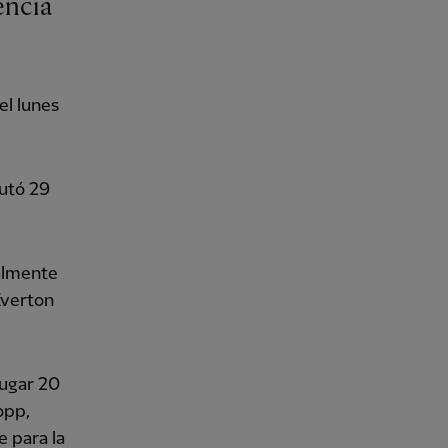
encia
el lunes
putó 29
almente
Everton
jugar 20
opp,
e para la