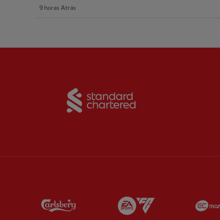
9 horas Atrás
Partner:
Standard Chart
Partner:
Carlsberg
Partner:
EA Sports