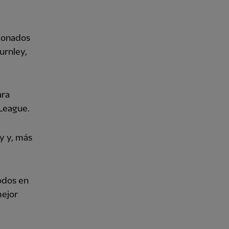
cionados
urnley,
ara
 League.
ty y, más
odos en
mejor