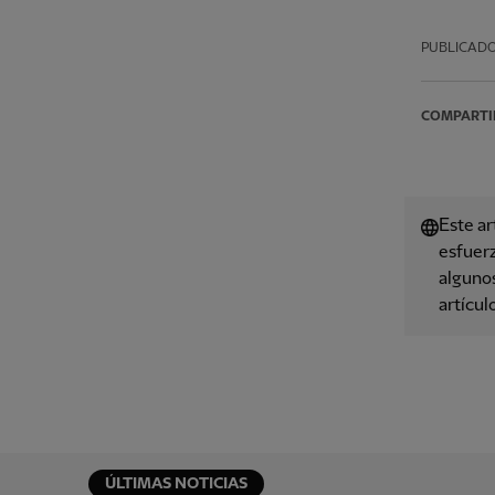
PUBLICAD
COMPARTI
Este ar
esfuerz
algunos
artícul
ÚLTIMAS NOTICIAS