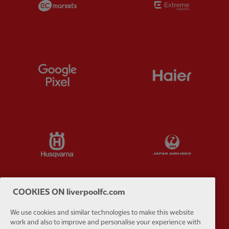
Partner:
Google Pixel
Partner:
H
Partner:
Husqvarna
Partner:
Ja
COOKIES ON liverpoolfc.com
Partner:
Kodansha
Partner:
L
We use cookies and similar technologies to make this website
work and also to improve and personalise your experience with