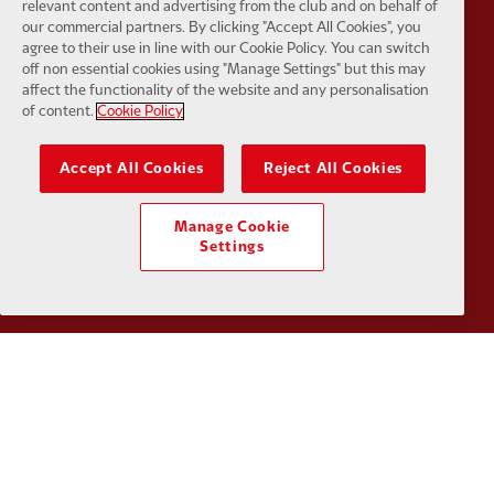
relevant content and advertising from the club and on behalf of
our commercial partners. By clicking "Accept All Cookies", you
agree to their use in line with our Cookie Policy. You can switch
off non essential cookies using "Manage Settings" but this may
affect the functionality of the website and any personalisation
Partner:
Orion
Partner:
P
of content.
Cookie Policy
Accept All Cookies
Reject All Cookies
Manage Cookie
Settings
Partner:
SAS
Partner:
S
Partner:
Tommy Hilfiger
Partner:
T