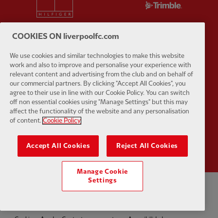
COOKIES ON liverpoolfc.com
We use cookies and similar technologies to make this website
Partner:
UPS
Partner:
Vi
work and also to improve and personalise your experience with
relevant content and advertising from the club and on behalf of
our commercial partners. By clicking "Accept All Cookies", you
agree to their use in line with our Cookie Policy. You can switch
off non essential cookies using "Manage Settings" but this may
affect the functionality of the website and any personalisation
of content.
Cookie Policy
Partner:
Wasabi
Accept All Cookies
Reject All Cookies
Manage Cookie
Settings
Política de privacidad
Términos y condiciones
Antiesclavitud