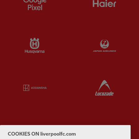
Partner:
Husqvarna
Partner:
Ja
Partner:
Kodansha
Partner:
L
Partner:
Orion
Partner:
P
COOKIES ON liverpoolfc.com