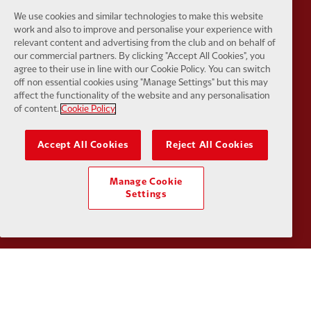
We use cookies and similar technologies to make this website
work and also to improve and personalise your experience with
relevant content and advertising from the club and on behalf of
our commercial partners. By clicking "Accept All Cookies", you
Partner:
SAS
Partner:
S
agree to their use in line with our Cookie Policy. You can switch
off non essential cookies using "Manage Settings" but this may
affect the functionality of the website and any personalisation
of content.
Cookie Policy
Accept All Cookies
Reject All Cookies
Partner:
Tommy Hilfiger
Partner:
T
Manage Cookie
Settings
Partner:
UPS
Partner:
Vi