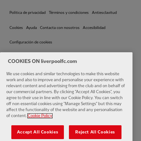
Política de privacidad
Términos y condiciones
Antiesclavitud
Cookies
Ayuda
Contacta con nosotros
Accesibilidad
Configuración de cookies
COOKIES ON liverpoolfc.com
Facebook
LinkedIn
TikTok
Instagram
Twitter
YouTube
One
We use cookies and similar technologies to make this website
work and also to improve and personalise your experience with
relevant content and advertising from the club and on behalf of
our commercial partners. By clicking "Accept All Cookies", you
agree to their use in line with our Cookie Policy. You can switch
off non essential cookies using "Manage Settings" but this may
affect the functionality of the website and any personalisation
Download the official LFC app
of content.
Cookie Policy
Accept All Cookies
Reject All Cookies