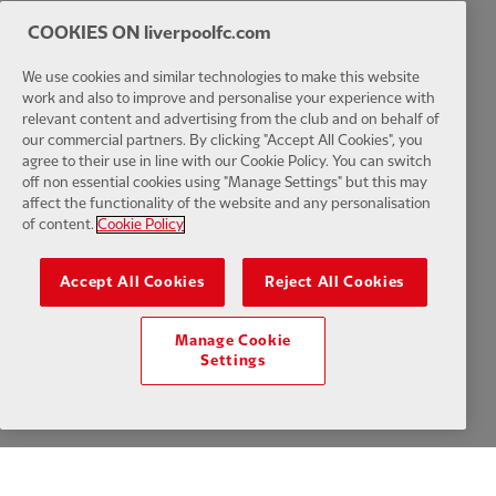
Cookies
Ayuda
Contacta con nosotros
Accesibilidad
COOKIES ON liverpoolfc.com
Configuración de cookies
We use cookies and similar technologies to make this website
work and also to improve and personalise your experience with
relevant content and advertising from the club and on behalf of
our commercial partners. By clicking "Accept All Cookies", you
agree to their use in line with our Cookie Policy. You can switch
off non essential cookies using "Manage Settings" but this may
Facebook
LinkedIn
TikTok
Instagram
Twitter
YouTube
One
affect the functionality of the website and any personalisation
of content.
Cookie Policy
Accept All Cookies
Reject All Cookies
Download the official LFC app
Manage Cookie
Settings
© Copyright 2024 Liverpool Football Club y Athletic Grounds Limited.
Reservados todos los derechos. Estadísticas de partidos
proporcionadas por Opta Sports Data Limited. Reproducido bajo