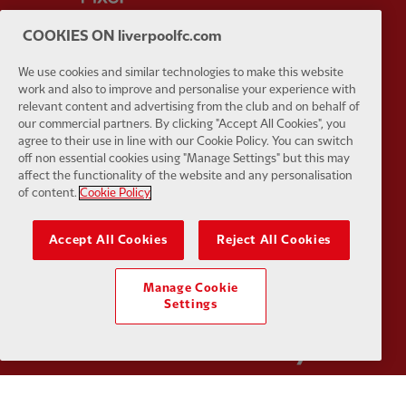
COOKIES ON liverpoolfc.com
We use cookies and similar technologies to make this website
work and also to improve and personalise your experience with
Partner:
Husqvarna
Partner:
Ja
relevant content and advertising from the club and on behalf of
our commercial partners. By clicking "Accept All Cookies", you
agree to their use in line with our Cookie Policy. You can switch
off non essential cookies using "Manage Settings" but this may
affect the functionality of the website and any personalisation
of content.
Cookie Policy
Partner:
Kodansha
Partner:
L
Accept All Cookies
Reject All Cookies
Manage Cookie
Settings
Partner:
Orion
Partner:
P