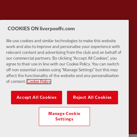
Partner:
Tommy Hilfiger
Partner:
T
COOKIES ON liverpoolfc.com
We use cookies and similar technologies to make this website
work and also to improve and personalise your experience with
relevant content and advertising from the club and on behalf of
our commercial partners. By clicking "Accept All Cookies", you
agree to their use in line with our Cookie Policy. You can switch
Partner:
UPS
Partner:
Vi
off non essential cookies using "Manage Settings" but this may
affect the functionality of the website and any personalisation
of content.
Cookie Policy
Accept All Cookies
Reject All Cookies
Partner:
Wasabi
Manage Cookie
Settings