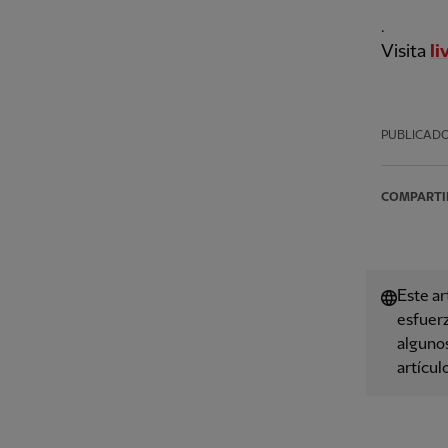
.
Visita
li
PUBLICAD
COMPARTI
Este ar
esfuerz
algunos
artícul