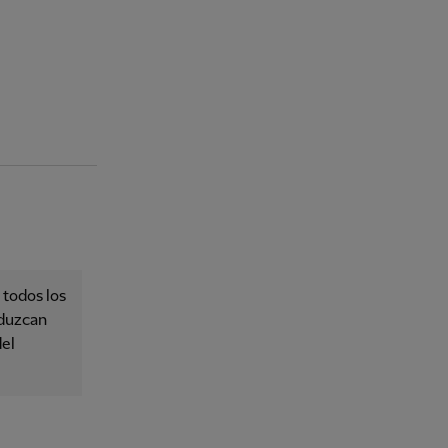
 todos los
oduzcan
del