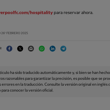
verpoolfc.com/hospitality
para reservar ahora.
O
26º FEBRERO 2025
Facebook
Twitter
Email
WhatsApp
LinkedIn
Telegram
R
tículo ha sido traducido automáticamente y, si bien se han hecho
os razonables para garantizar la precisión, es posible que se pr
 errores en la traducción. Consulte la versión original en inglés 
o para conocer la versión oficial.