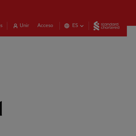
Standar
s
Unir
Acceso
ES
d