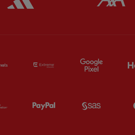
Partner:
EC Markets
Partner:
Extreme
Partner:
Google
Partner:
Orion
Partner:
Paypal
Partner:
SAS