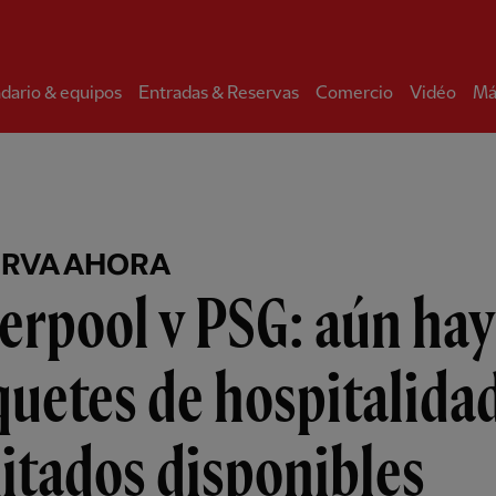
dario & equipos
Entradas & Reservas
Comercio
Vidéo
Má
ERVA AHORA
erpool v PSG: aún hay
uetes de hospitalida
itados disponibles