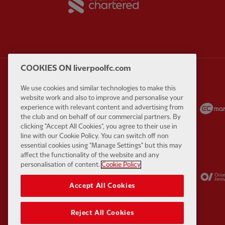
COOKIES ON liverpoolfc.com
We use cookies and similar technologies to make this
website work and also to improve and personalise your
Partner:
Carlsberg
Partner:
EA Sports
experience with relevant content and advertising from
the club and on behalf of our commercial partners. By
clicking "Accept All Cookies", you agree to their use in
line with our Cookie Policy. You can switch off non
essential cookies using "Manage Settings" but this may
affect the functionality of the website and any
personalisation of content.
Cookie Policy
Partner:
Kodansha
Partner:
Lucozade
Accept All Cookies
Reject All Cookies