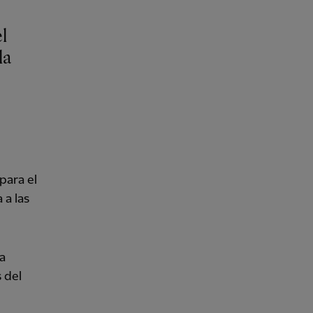
l
la
para el
 a las
na
 del