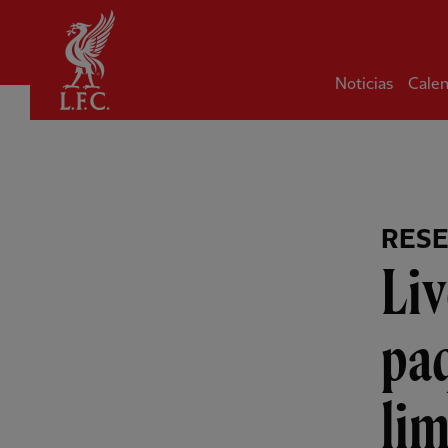
Hogar
Noticias
Calen
RES
Liv
paq
lim