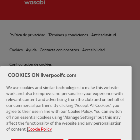
Política de privacidad
Términos y condiciones
Antiesclavitud
Cookies
Ayuda
Contacta con nosotros
Accesibilidad
Configuración de cookies
COOKIES ON liverpoolfc.com
We use cookies and similar technologies to make this website
work and also to improve and personalise your experience with
Facebook
LinkedIn
TikTok
Instagram
Twitter
YouTube
One
relevant content and advertising from the club and on behalf of
our commercial partners. By clicking "Accept All Cookies", you
agree to their use in line with our Cookie Policy. You can switch
off non essential cookies using "Manage Settings" but this may
affect the functionality of the website and any personalisation
of content.
Cookie Policy
Download the official LFC app