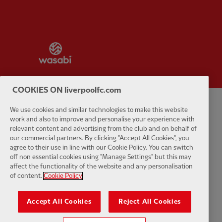
Partner:
Wasabi
COOKIES ON liverpoolfc.com
We use cookies and similar technologies to make this website
Política de privacidad
Términos y condiciones
Antiesclavitud
work and also to improve and personalise your experience with
relevant content and advertising from the club and on behalf of
Cookies
Ayuda
Contacta con nosotros
Accesibilidad
our commercial partners. By clicking "Accept All Cookies", you
agree to their use in line with our Cookie Policy. You can switch
off non essential cookies using "Manage Settings" but this may
Configuración de cookies
affect the functionality of the website and any personalisation
of content.
Cookie Policy
Accept All Cookies
Reject All Cookies
Facebook
LinkedIn
TikTok
Instagram
Twitter
YouTube
One