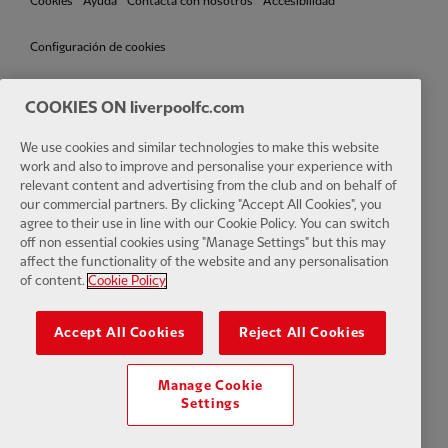
Cookies
Ayuda
Contacta con nosotros
Accesibilidad
Configuración de cookies
COOKIES ON liverpoolfc.com
We use cookies and similar technologies to make this website
Facebook
LinkedIn
TikTok
Instagram
Twitter
YouTube
One
work and also to improve and personalise your experience with
relevant content and advertising from the club and on behalf of
our commercial partners. By clicking "Accept All Cookies", you
agree to their use in line with our Cookie Policy. You can switch
off non essential cookies using "Manage Settings" but this may
affect the functionality of the website and any personalisation
Download the official LFC app
of content.
Cookie Policy
Accept All Cookies
Reject All Cookies
Manage Cookie
© Copyright 2024 Liverpool Football Club y Athletic Grounds Limited.
Settings
Reservados todos los derechos. Estadísticas de partidos
proporcionadas por Opta Sports Data Limited. Reproducido bajo
licencia de Football DataCo Limited. Reservados todos los derechos.