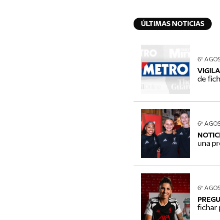
ÚLTIMAS NOTICIAS
6º AGO
VIGIL
de fic
6º AGO
NOTIC
una pr
6º AGO
PREGU
fichar