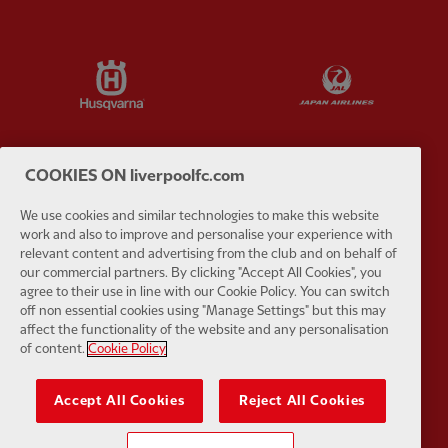
Partner:
Husqvarna
Partner:
Ja
COOKIES ON liverpoolfc.com
Partner:
Kodansha
Partner:
L
We use cookies and similar technologies to make this website
work and also to improve and personalise your experience with
relevant content and advertising from the club and on behalf of
our commercial partners. By clicking "Accept All Cookies", you
agree to their use in line with our Cookie Policy. You can switch
off non essential cookies using "Manage Settings" but this may
affect the functionality of the website and any personalisation
Partner:
Orion
Partner:
P
of content.
Cookie Policy
Accept All Cookies
Reject All Cookies