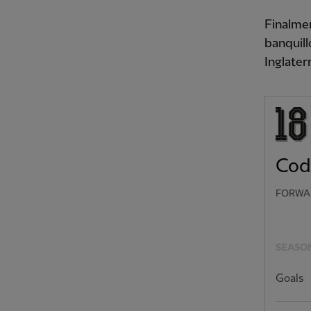
Finalmen
banquill
Inglater
Cod
FORWA
SEASON
Goals