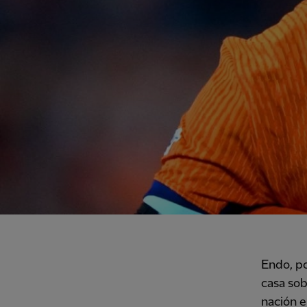
Endo, po
casa sob
nación e