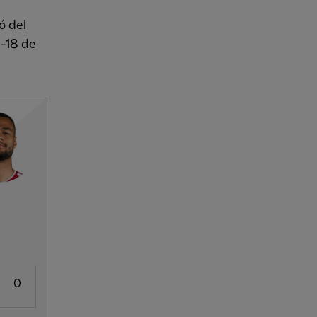
ó del
b-18 de
0