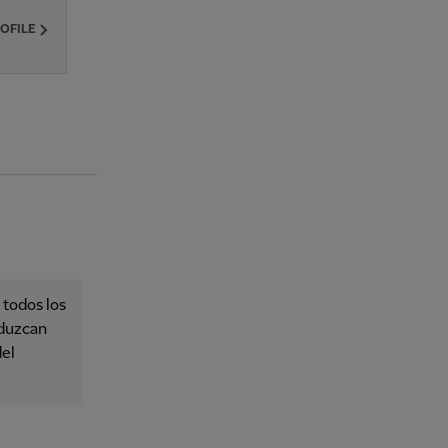
ROFILE
 todos los
oduzcan
del