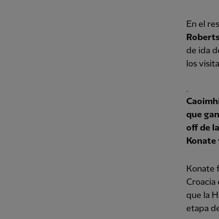
En el re
Robert
de ida d
los visi
.
Caoimhi
que ganó
off de 
Konate 
Konate f
Croacia 
que la H
etapa de