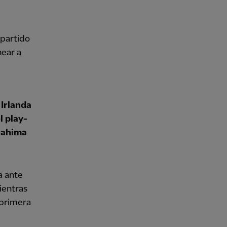
 partido
near a
 Irlanda
l play-
brahima
a ante
mientras
 primera