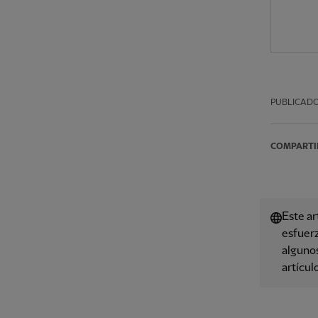
PUBLICAD
COMPARTI
Este ar
esfuerz
algunos
artícul