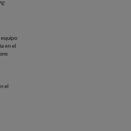
n equipo
a en el
ions
n el