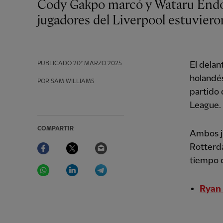
Cody Gakpo marcó y Wataru Endo se clasificó para el Mundial, ya que nueve
jugadores del Liverpool estuviero
PUBLICADO
20º MARZO 2025
El delan
holandé
POR SAM WILLIAMS
partido 
League.
COMPARTIR
Ambos j
Facebook
Twitter
Email
Rotterd
tiempo 
WhatsApp
LinkedIn
Telegram
Ryan 