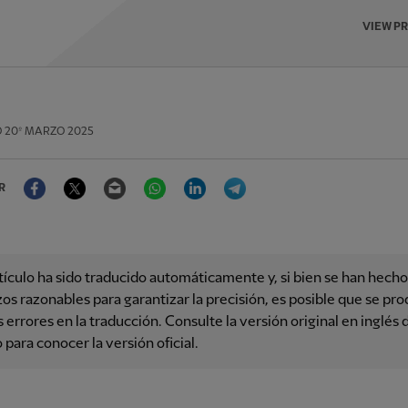
VIEW P
O
20º MARZO 2025
Facebook
Twitter
Email
WhatsApp
LinkedIn
Telegram
R
tículo ha sido traducido automáticamente y, si bien se han hecho
os razonables para garantizar la precisión, es posible que se pr
 errores en la traducción. Consulte la versión original en inglés 
o para conocer la versión oficial.