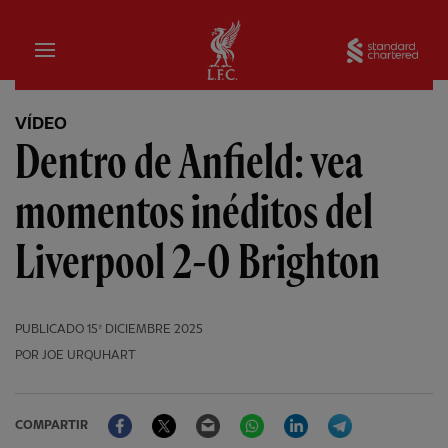
Hogar
Sta
VÍDEO
Dentro de Anfield: vea
momentos inéditos del
Liverpool 2-0 Brighton
PUBLICADO
15º DICIEMBRE 2025
POR JOE URQUHART
Facebook
Twitter
Email
WhatsApp
LinkedIn
Telegram
COMPARTIR