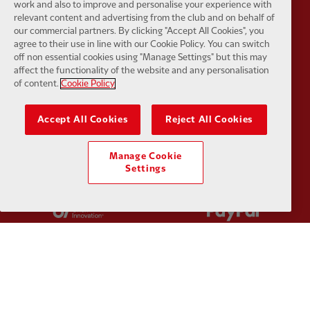
work and also to improve and personalise your experience with
Partner:
Husqvarna
Partner:
Ja
relevant content and advertising from the club and on behalf of
our commercial partners. By clicking "Accept All Cookies", you
agree to their use in line with our Cookie Policy. You can switch
off non essential cookies using "Manage Settings" but this may
affect the functionality of the website and any personalisation
of content.
Cookie Policy
Partner:
Kodansha
Partner:
L
Accept All Cookies
Reject All Cookies
Manage Cookie
Settings
Partner:
Orion
Partner:
P
Partner:
SAS
Partner:
S