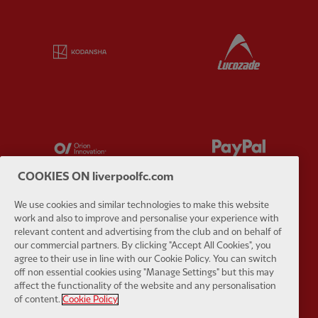
Partner:
Kodansha
Partner:
L
Partner:
Orion
Partner:
P
COOKIES ON liverpoolfc.com
We use cookies and similar technologies to make this website
work and also to improve and personalise your experience with
relevant content and advertising from the club and on behalf of
Partner:
SAS
Partner:
S
our commercial partners. By clicking "Accept All Cookies", you
agree to their use in line with our Cookie Policy. You can switch
off non essential cookies using "Manage Settings" but this may
affect the functionality of the website and any personalisation
of content.
Cookie Policy