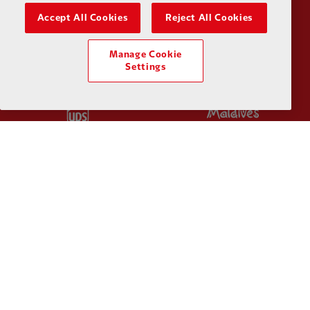
Partner:
Tommy Hilfiger
Partner:
T
Accept All Cookies
Reject All Cookies
Manage Cookie
Settings
Partner:
UPS
Partner:
Vi
Partner:
Wasabi
Política de privacidad
Términos y condiciones
Antiesclavitud